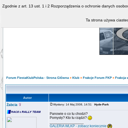
Zgodnie z art. 13 ust. 1 i 2 Rozporządzenia o ochronie danych osob
Ta strona używa ciastec
Forum FiestaKlubPolska - Strona Główna
»
Klub
»
Frakcje Forum FKP
»
Frakcja 
Autor
Żabcia
Wysłany: 14 Maj 2008, 14:51
Hyde-Park
Panowie o co tu chodzi?
Pomysły? Kto tu rządzi?
_________________
GALERIA WLKP - zobacz koniecznie