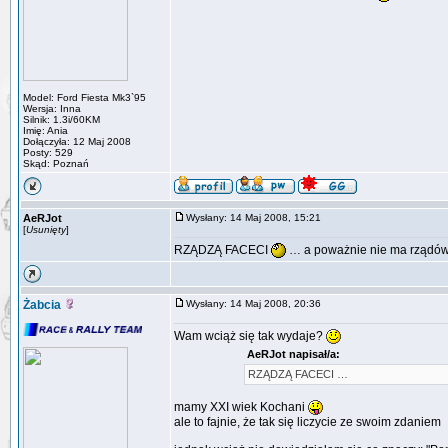
Model: Ford Fiesta Mk3`95
Wersja: Inna
Silnik: 1.3i/60KM
Imię: Ania
Dołączyła: 12 Maj 2008
Posty: 529
Skąd: Poznań
AeRJot
Wysłany: 14 Maj 2008, 15:21
[
Usunięty
]
RZĄDZĄ FACECI
… a poważnie nie ma rządów, m
Żabcia
Wysłany: 14 Maj 2008, 20:36
Wam wciąż się tak wydaje?
AeRJot napisał/a:
RZĄDZĄ FACECI …
mamy XXI wiek Kochani
ale to fajnie, że tak się liczycie ze swoim zdaniem