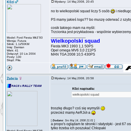
K0zi
Wysłany: 14 Maj 2008, 20:45
no to wielkopolski squad liczy 5 osób
i niedług
PS mamy jakieś logo?? bo muszę oderwać z szyby
cosik takiego mam na myśli:
Trzcionka jest przykładowa - wspólnie wybierzem
_________________
Model: Ford Fiesta Mk3`93
Wielkopolski squad
Wersja: Futura
Silnik: 1.1i/50KM
Fiesta MK3 1993 1,1 50PS
Imię: Damian
Opel omega MV6 3,0 211PS
Wiek: 41
Dołączył: 10 Lis 2004
MAN TGA 2008 10,5 430PS
Posty: 130
Skąd: Piła
Żabcia
Wysłany: 14 Maj 2008, 20:58
K0zi napisał/a:
wielkopolski squad
troszkę długo? coś się wymyśli
przecież mamy AeRJot-a
[
Dodano
: Sro Maj 14, 2008 21:01
]
a propo's oglądam te stronki i statystyki - jest 67 
tylko trzeba ich poszukać Chłopaki
Model: Ford Fiesta Mk3`95