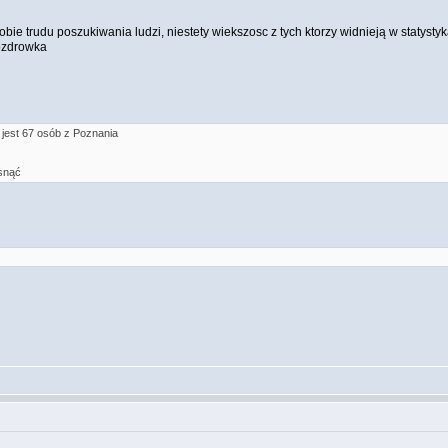
bie trudu poszukiwania ludzi, niestety wiekszosc z tych ktorzy widnieją w statysty
zdrowka
- jest 67 osób z Poznania
snąć