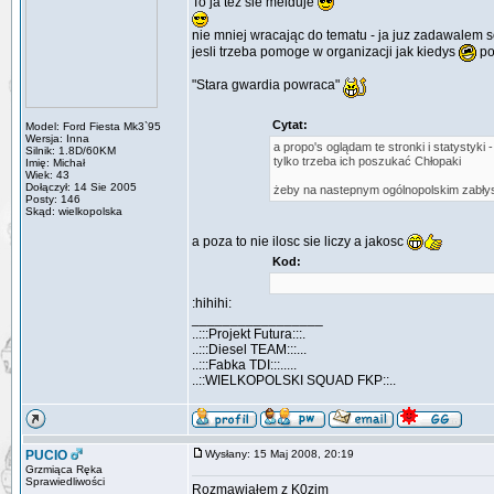
To ja tez sie melduje
nie mniej wracając do tematu - ja juz zadawalem so
jesli trzeba pomoge w organizacji jak kiedys
po
"Stara gwardia powraca"
Cytat:
Model: Ford Fiesta Mk3`95
Wersja: Inna
a propo's oglądam te stronki i statystyki 
Silnik: 1.8D/60KM
tylko trzeba ich poszukać Chłopaki
Imię: Michał
Wiek: 43
Dołączył: 14 Sie 2005
żeby na nastepnym ogólnopolskim zabły
Posty: 146
Skąd: wielkopolska
a poza to nie ilosc sie liczy a jakosc
Kod:
:hihihi:
_________________
..:::Projekt Futura:::.
..:::Diesel TEAM:::...
..:::Fabka TDI:::.....
..::WIELKOPOLSKI SQUAD FKP::..
PUCIO
Wysłany: 15 Maj 2008, 20:19
Grzmiąca Ręka
Sprawiedliwości
Rozmawiałem z K0zim