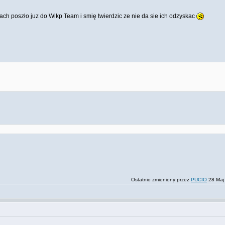
kach poszło juz do Wlkp Team i smię twierdzic ze nie da sie ich odzyskac
Ostatnio zmieniony przez
PUCIO
28 Maj 