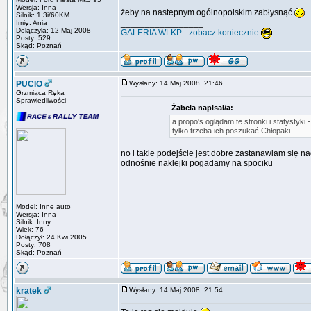
Wersja: Inna
żeby na nastepnym ogólnopolskim zabłysnąć
Silnik: 1.3i/60KM
_________________
Imię: Ania
Dołączyła: 12 Maj 2008
GALERIA WLKP - zobacz koniecznie
Posty: 529
Skąd: Poznań
PUCIO
Wysłany: 14 Maj 2008, 21:46
Grzmiąca Ręka
Sprawiedliwości
Żabcia napisał/a:
a propo's oglądam te stronki i statystyki 
tylko trzeba ich poszukać Chłopaki
no i takie podejście jest dobre zastanawiam się n
odnośnie naklejki pogadamy na spociku
Model: Inne auto
Wersja: Inna
Silnik: Inny
Wiek: 76
Dołączył: 24 Kwi 2005
Posty: 708
Skąd: Poznań
kratek
Wysłany: 14 Maj 2008, 21:54