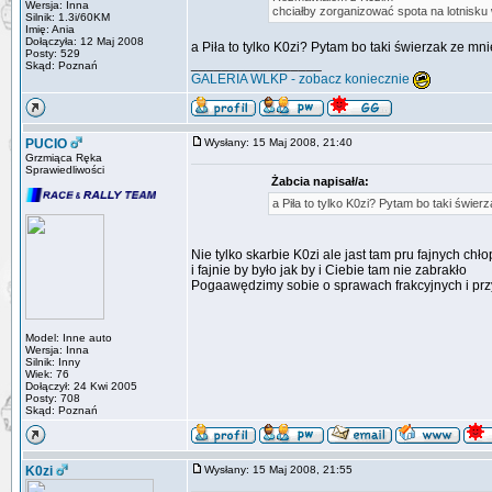
Wersja: Inna
chciałby zorganizować spota na lotnisku 
Silnik: 1.3i/60KM
Imię: Ania
Dołączyła: 12 Maj 2008
a Piła to tylko K0zi? Pytam bo taki świerzak ze mn
Posty: 529
_________________
Skąd: Poznań
GALERIA WLKP - zobacz koniecznie
PUCIO
Wysłany: 15 Maj 2008, 21:40
Grzmiąca Ręka
Sprawiedliwości
Żabcia napisał/a:
a Piła to tylko K0zi? Pytam bo taki świer
Nie tylko skarbie K0zi ale jast tam pru fajnych ch
i fajnie by było jak by i Ciebie tam nie zabrakło
Pogaawędzimy sobie o sprawach frakcyjnych i prz
Model: Inne auto
Wersja: Inna
Silnik: Inny
Wiek: 76
Dołączył: 24 Kwi 2005
Posty: 708
Skąd: Poznań
K0zi
Wysłany: 15 Maj 2008, 21:55