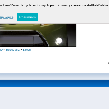
rem Pani/Pana danych osobowych jest Stowarzyszenie FiestaKlubPolska.
ię więcej
Rozumiem
upy
•
Rejestracja
•
Zaloguj
I