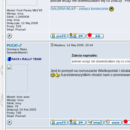
jednak wciąż nie dowiedziałam się co znaczy: "Pom
_________________
GALERIA WLKP - zobacz koniecznie
Model: Ford Fiesta Mk3`95
Wersja: Inna
Silnik: 1.3i/60KM
Imię: Ania
Dołączyła: 12 Maj 2008
Posty: 529
Skąd: Poznań
PUCIO
Wysłany: 14 Maj 2008, 20:44
Grzmiąca Ręka
Sprawiedliwości
Żabcia napisał/a:
jednak wciąż nie dowiedziałam się co zna
Jest to pomysł na rozruszanie Wielkopolski i dzia
A przedewszystkim chodzi nam o promowani
Model: Inne auto
Wersja: Inna
Silnik: Inny
Wiek: 76
Dołączył: 24 Kwi 2005
Posty: 708
Skąd: Poznań