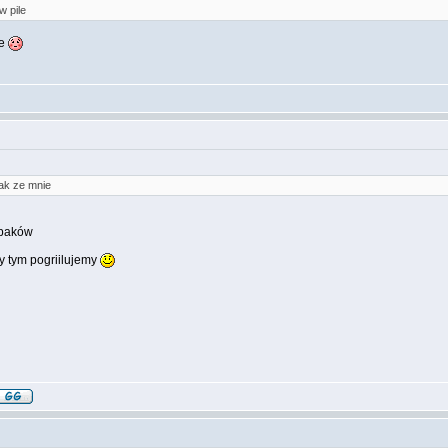
w pile
ie
zak ze mnie
łopaków
y tym pogriilujemy