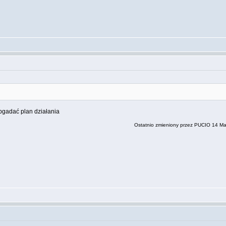
obgadać plan działania
Ostatnio zmieniony przez PUCIO 14 Maj