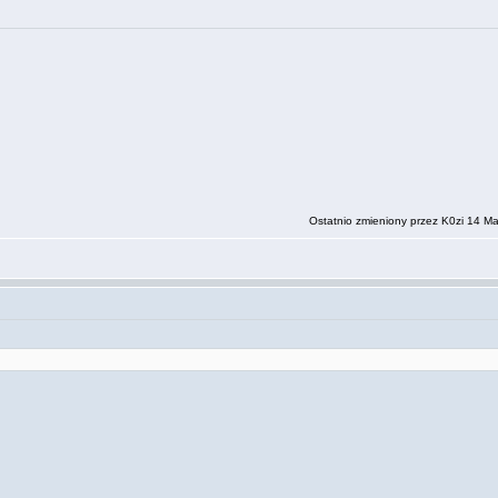
Ostatnio zmieniony przez K0zi 14 Ma