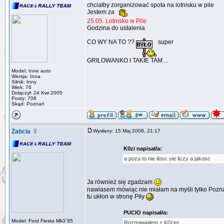
chciałby zorganizować spota na lotnisku w pile
Jestem za
25.05. Lotnisko w Pile
Godzina do ustalenia
CO WY NA TO ??
super
GRILOWANKO I TAKIE TAM ...
Model: Inne auto
Wersja: Inna
Silnik: Inny
Wiek: 76
Dołączył: 24 Kwi 2005
Posty: 708
Skąd: Poznań
Żabcia
Wysłany: 15 Maj 2008, 21:17
K0zi napisał/a:
a poza to nie ilosc sie liczy a jakosc
Ja również się zgadzam
nawiasem mówiąc nie miałam na myśli tylko Pozn
tu ukłon w stronę Piły
PUCIO napisał/a:
Model: Ford Fiesta Mk3`95
Rozmawiałem z K0zim