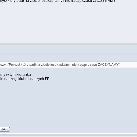
ysł który padł na zlocie jest kapitalny i nie tracąc czasu ZACZYNAMY"
czy: "Pomysł który padł na zlocie jest kapitalny i nie tracąc czasu ZACZYNAMY"
łamy w tym kierunku
e naszegi klubu i naszych FF