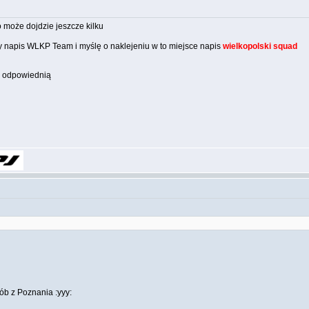
o może dojdzie jeszcze kilku
 napis WLKP Team i myślę o naklejeniu w to miejsce napis
wielkopolski squad
y odpowiednią
osób z Poznania :yyy: