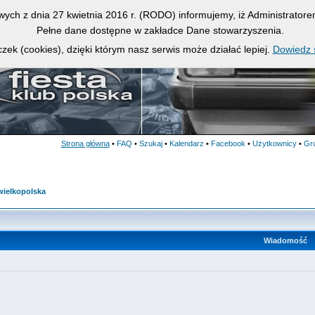
owych z dnia 27 kwietnia 2016 r. (RODO) informujemy, iż Administrato
Pełne dane dostępne w zakładce Dane stowarzyszenia.
zek (cookies), dzięki którym nasz serwis może działać lepiej.
Dowiedz s
Strona główna
•
FAQ
•
Szukaj
•
Kalendarz
•
Facebook
•
Użytkownicy
•
Gr
wielkopolska
Wiadomość