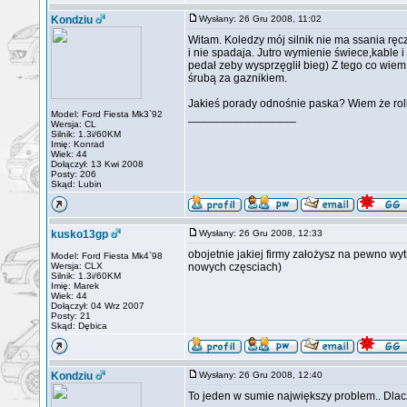
Kondziu
Wysłany: 26 Gru 2008, 11:02
Witam. Koledzy mój silnik nie ma ssania ręcz
i nie spadaja. Jutro wymienie świece,kable i
pedał zeby wysprzęglił bieg) Z tego co wie
śrubą za gaznikiem.
Jakieś porady odnośnie paska? Wiem że rolk
Model: Ford Fiesta Mk3`92
_________________
Wersja: CL
Silnik: 1.3i/60KM
Imię: Konrad
Wiek: 44
Dołączył: 13 Kwi 2008
Posty: 206
Skąd: Lubin
kusko13gp
Wysłany: 26 Gru 2008, 12:33
obojetnie jakiej firmy założysz na pewno w
Model: Ford Fiesta Mk4`98
Wersja: CLX
nowych częsciach)
Silnik: 1.3i/60KM
Imię: Marek
Wiek: 44
Dołączył: 04 Wrz 2007
Posty: 21
Skąd: Dębica
Kondziu
Wysłany: 26 Gru 2008, 12:40
To jeden w sumie największy problem.. Dlacze