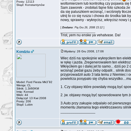
Posty: 12113
woltomierzem lub kontrolką czy pojawia się t
Skąd: Konstantynów
Sam zaworek - zrobiłaś fajne foto szkoda że 
da się paluszkiem wcisnąć, i wciśnięty tłocze
utnij to co się rusza i chowa do środka tak 
nowy, sprawny - wykręcisz, wkręcisz nowy i 
[
Dodano
: Pią Gru 26, 2008 15:12
]
_________________
Trist, yem nu enske ya vehatvase. Da!
Kondziu
Wysłany: 26 Gru 2008, 17:06
Wiec dziś na spokojnie wykręciłem ten elektr
w rękę i jazda. Zregenerowałem ten elektroz
Wkręciłem go i dalej jet to samo... dziś po
wcisnąć pedał gazu żeby odpalił... silnik dos
przyprowadził auto 3 lata temu z Niemiec i od
powietrza posypało się chyba wszystko....muc
Model: Ford Fiesta Mk3`92
Wersja: CL
1. Czy objawy które powstały mogą być sp
Silnik: 1.3i/60KM
Imię: Konrad
2. jw. objawy mogą być spowodowane tym że 
Wiek: 44
Dołączył: 13 Kwi 2008
Posty: 206
3.Auto przy zakupie odpalało od pierwszego 
Skąd: Lubin
momentu złamania tego elektrozaworu silni
_________________