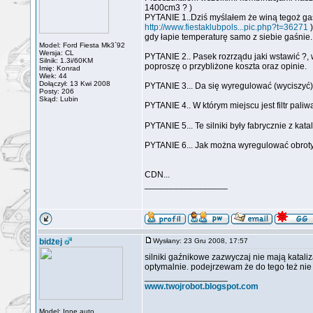
1400cm3 ? )
PYTANIE 1..Dziś myślałem że winą tegoż gaśn
http://www.fiestaklubpols...pic.php?t=36271
)
gdy łapie temperaturę samo z siebie gaśnie.
Model: Ford Fiesta Mk3`92
Wersja: CL
PYTANIE 2.. Pasek rozrządu jaki wstawić ?,
Silnik: 1.3i/60KM
poproszę o przybliżone koszta oraz opinie.
Imię: Konrad
Wiek: 44
Dołączył: 13 Kwi 2008
PYTANIE 3... Da się wyregulować (wyciszyć
Posty: 206
Skąd: Lubin
PYTANIE 4.. W którym miejscu jest filtr paliw
PYTANIE 5... Te silniki były fabrycznie z kat
PYTANIE 6... Jak można wyregulować obroty
CDN...
_________________
bidżej
Wysłany: 23 Gru 2008, 17:57
silniki gaźnikowe zazwyczaj nie mają kataliz
optymalnie. podejrzewam że do tego też nie
_________________
www.twojrobot.blogspot.com
Model: Inne auto