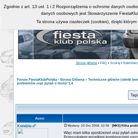
Zgodnie z art. 13 ust. 1 i 2 Rozporządzenia o ochronie danych osob
danych osobowych jest Stowarzyszenie FiestaKlu
Ta strona używa ciasteczek (cookies), dzięki którym
Strona główna
•
FAQ
•
Szukaj
•
Kalendar
Forum FiestaKlubPolska - Strona Główna
»
Techniczne główne (silniki ben
problemów oraz pytań o motor 1,4
Tagi
Autor
Kondziu
Wysłany: 23 Gru 2008, 02:56
[MK3] Kilka prob
Więc mam kilka spostrzeżeń oraz pytań od
Przeszukałem wszelkimi kombinacjami nasze 