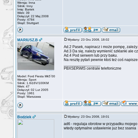
Wersja: Inna
Silnik: Inny
Imię: Bartek
Wiek: 39
Dołączył: 22 Maj 2008
Posty: 4784
Skąd: Stuttgart
MARIUSZ.B
Wysłany: 23 Gru 2008, 18:02
Ad.2 Pasek, napinacz i może pompę, zależy.
Ad.3 Da się, należy wymienić szklanki ale c
Ad.4 Pod serwem lub przy baku.
Na resztę pytań pewnie ktoś też coś napisz
_________________
PBXSERWIS centrale telefoniczne
Model: Ford Fiesta Mk5`00
Wersja: Sport
Silnik: 1.6i16V/100KM
Wiek: 47
Dołączył: 02 Lut 2005
Posty: 1961
Skąd: Warszawa
Bodziek
Wysłany: 23 Gru 2008, 19:01
ad6 - regulaja obrotow w przypadku mojego 
wtedy optymalne ustawienie juz bez ssania