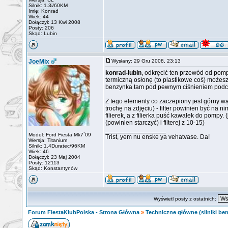
Silnik: 1.3i/60KM
Imię: Konrad
Wiek: 44
Dołączył: 13 Kwi 2008
Posty: 206
Skąd: Lubin
JoeMix
Wysłany: 29 Gru 2008, 23:13
konrad-lubin
, odkręcić ten przewód od pomp
termiczną osłonę (to plastikowe coś) możesz 
benzynka tam pod pewnym ciśnieniem podcz
Z tego elementy co zaczepiony jest górny wą
trochę na zdjęciu) - filter powinien być na 
filierek, a z filierka puść kawałek do pompy
(powinien starczyć) i filterej z 10-15)
_________________
Model: Ford Fiesta Mk7`09
Trist, yem nu enske ya vehatvase. Da!
Wersja: Titanium
Silnik: 1.4Duratec/96KM
Wiek: 46
Dołączył: 23 Maj 2004
Posty: 12113
Skąd: Konstantynów
Wyświetl posty z ostatnich:
Forum FiestaKlubPolska - Strona Główna
»
Techniczne główne (silniki ben