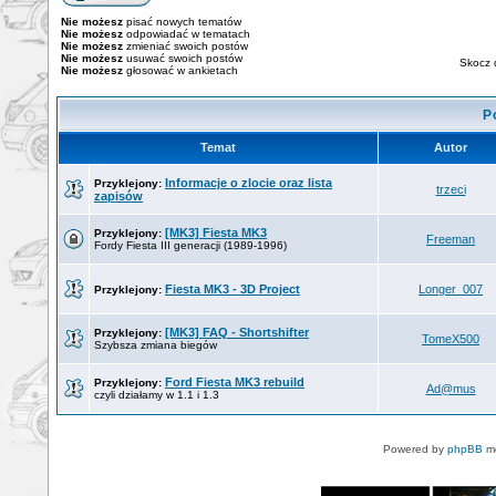
Nie możesz
pisać nowych tematów
Nie możesz
odpowiadać w tematach
Nie możesz
zmieniać swoich postów
Nie możesz
usuwać swoich postów
Skocz 
Nie możesz
głosować w ankietach
P
Temat
Autor
Informacje o zlocie oraz lista
Przyklejony:
trzeci
zapisów
[MK3] Fiesta MK3
Przyklejony:
Freeman
Fordy Fiesta III generacji (1989-1996)
Fiesta MK3 - 3D Project
Longer_007
Przyklejony:
[MK3] FAQ - Shortshifter
Przyklejony:
TomeX500
Szybsza zmiana biegów
Ford Fiesta MK3 rebuild
Przyklejony:
Ad@mus
czyli działamy w 1.1 i 1.3
Powered by
phpBB
mo