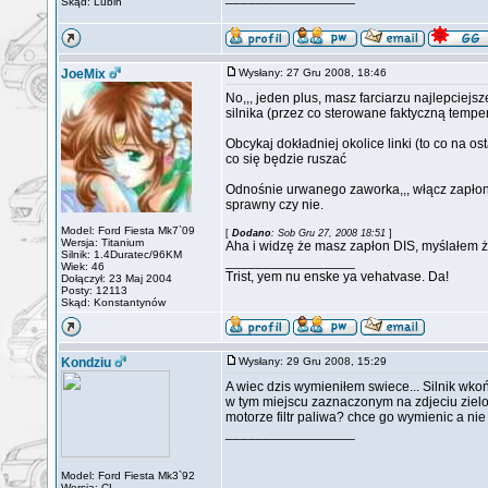
Skąd: Lubin
JoeMix
Wysłany: 27 Gru 2008, 18:46
No,,, jeden plus, masz farciarzu najlepciej
silnika (przez co sterowane faktyczną tempe
Obcykaj dokładniej okolice linki (to co na ost
co się będzie ruszać
Odnośnie urwanego zaworka,,, włącz zapłon i
sprawny czy nie.
Model: Ford Fiesta Mk7`09
[
Dodano
: Sob Gru 27, 2008 18:51
]
Wersja: Titanium
Aha i widzę że masz zapłon DIS, myślałem że
Silnik: 1.4Duratec/96KM
_________________
Wiek: 46
Trist, yem nu enske ya vehatvase. Da!
Dołączył: 23 Maj 2004
Posty: 12113
Skąd: Konstantynów
Kondziu
Wysłany: 29 Gru 2008, 15:29
A wiec dzis wymieniłem swiece... Silnik wk
w tym miejscu zaznaczonym na zdjeciu zielo
motorze filtr paliwa? chce go wymienic a nie 
_________________
Model: Ford Fiesta Mk3`92
Wersja: CL