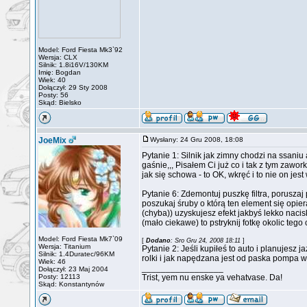
Model: Ford Fiesta Mk3`92
Wersja: CLX
Silnik: 1.8i16V/130KM
Imię: Bogdan
Wiek: 40
Dołączył: 29 Sty 2008
Posty: 56
Skąd: Bielsko
JoeMix
Wysłany: 24 Gru 2008, 18:08
Pytanie 1: Silnik jak zimny chodzi na ssan
gaśnie,,, Pisałem Ci już co i tak z tym zawo
jak się schowa - to OK, wkręć i to nie on jest
Pytanie 6: Zdemontuj puszkę filtra, poruszaj
poszukaj śruby o którą ten element się opie
(chyba)) uzyskujesz efekt jakbyś lekko nacisk
(mało ciekawe) to pstryknij fotkę okolic tego
Model: Ford Fiesta Mk7`09
[
Dodano
: Sro Gru 24, 2008 18:11
]
Wersja: Titanium
Pytanie 2: Jeśli kupiłeś to auto i planujesz 
Silnik: 1.4Duratec/96KM
rolki i jak napędzana jest od paska pompa wod
Wiek: 46
_________________
Dołączył: 23 Maj 2004
Posty: 12113
Trist, yem nu enske ya vehatvase. Da!
Skąd: Konstantynów