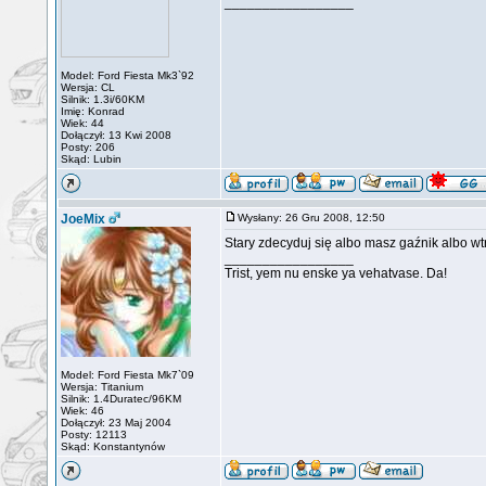
_________________
Model: Ford Fiesta Mk3`92
Wersja: CL
Silnik: 1.3i/60KM
Imię: Konrad
Wiek: 44
Dołączył: 13 Kwi 2008
Posty: 206
Skąd: Lubin
JoeMix
Wysłany: 26 Gru 2008, 12:50
Stary zdecyduj się albo masz gaźnik albo wt
_________________
Trist, yem nu enske ya vehatvase. Da!
Model: Ford Fiesta Mk7`09
Wersja: Titanium
Silnik: 1.4Duratec/96KM
Wiek: 46
Dołączył: 23 Maj 2004
Posty: 12113
Skąd: Konstantynów