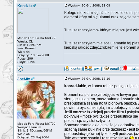
Kondziu
Wysłany: 26 Gru 2008, 13:08
Kolego nie znam się aż tak pisze to co mi p
element który mi się ułamał oraz zdjęcie s
Tutaj zaznaczyłem w którym miejscu jest wk
Model: Ford Fiesta Mk3`92
Wersja: CL
Tutaj zaznaczyłem miejsce ułamania tej plas
Silnik: 1.3i/60KM
kiepską jakość zdjęć,zrobiłem je telefonem
Imię: Konrad
_________________
Wiek: 44
Dołączył: 13 Kwi 2008
Posty: 206
Skąd: Lubin
JoeMix
Wysłany: 26 Gru 2008, 15:10
konrad-lubin
, w końcu robisz postępu i jaki
Element na pierwszym zdjęciu w lewym górn
sterująca ssaniem, masz automat i ssanie ste
przepustnica ssania (to ta pionowa blaszka w 
powinna być zamknięta, im cieplejszy tu powi
Jeśli możesz to zdejmij puszkę filtra i pstryk
pokrywie - może być tak że przepustnica się 
przesunąć czy stoi sztywno.
Model: Ford Fiesta Mk7`09
Sprawne ssanie działa tak że jak odpalisz i s
Wersja: Titanium
spadną same puki nie prze gazujesz - jest t
Silnik: 1.4Duratec/96KM
przepustnicy głównej tylko, czyli podczas ja
Wiek: 46
Dołączył: 23 Maj 2004
Tyle wstępem ssania i rozruchy silnika
a 