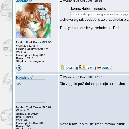
JoeMix
Wysłany: 26 Gru 2008, 18:15
konrad-lubin napisał/a:
Przechodzi przez niego normalnie napięc
a chowa się jak trzeba? to że przechodzi prz
_________________
Trist, yem nu enske ya vehatvase. Da!
Model: Ford Fiesta Mk7`09
Wersja: Titanium
Silnik: 1.4Duratec/96KM
Wiek: 46
Dołączył: 23 Maj 2004
Posty: 12113
Skąd: Konstantynów
Kondziu
Wysłany: 27 Gru 2008, 17:27
Oto zdjęcia po2 dniach postoju auta... Joe ja
Model: Ford Fiesta Mk3`92
Wersja: CL
Silnik: 1.3i/60KM
Imię: Konrad
Wiek: 44
Dołączył: 13 Kwi 2008
Może teraz uda mi się zreanimować silnik
Posty: 206
_________________