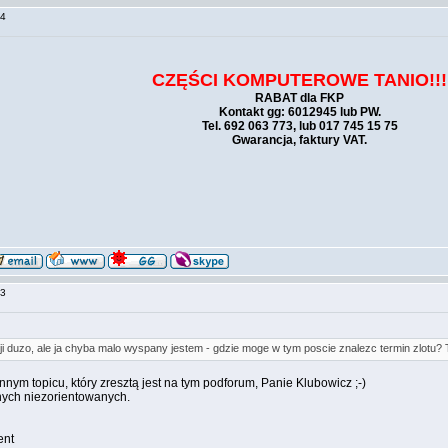
:54
CZĘŚCI KOMPUTEROWE TANIO!!!
RABAT dla FKP
Kontakt gg: 6012945 lub PW.
Tel. 692 063 773, lub 017 745 15 75
Gwarancja, faktury VAT.
:23
ji duzo, ale ja chyba malo wyspany jestem - gdzie moge w tym poscie znalezc termin zlotu
nnym topicu, który zresztą jest na tym podforum, Panie Klubowicz ;-)
innych niezorientowanych.
ent