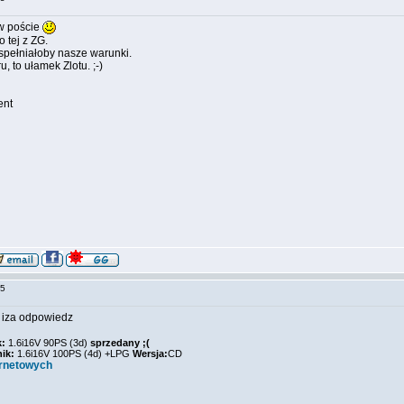
w poście
 tej z ZG.
o spełniałoby nasze warunki.
u, to ułamek Zlotu. ;-)
ent
:45
 iza odpowiedz
k:
1.6i16V 90PS (3d)
sprzedany ;(
nik:
1.6i16V 100PS (4d) +LPG
Wersja:
CD
ernetowych