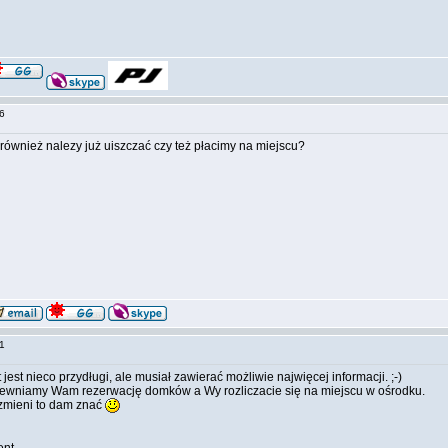
:36
również nalezy już uiszczać czy też płacimy na miejscu?
:51
jest nieco przydługi, ale musiał zawierać możliwie najwięcej informacji. ;-)
apewniamy Wam rezerwację domków a Wy rozliczacie się na miejscu w ośrodku.
ę zmieni to dam znać