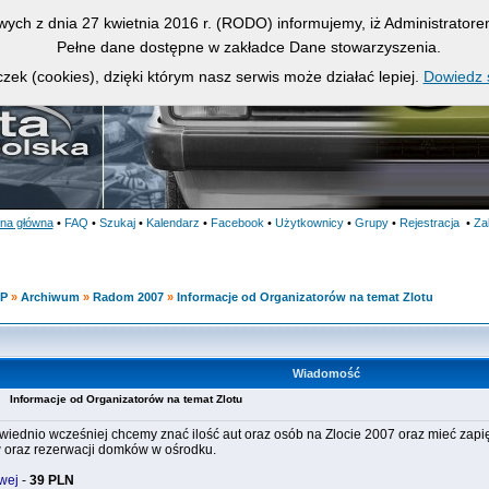
owych z dnia 27 kwietnia 2016 r. (RODO) informujemy, iż Administrato
Pełne dane dostępne w zakładce Dane stowarzyszenia.
zek (cookies), dzięki którym nasz serwis może działać lepiej.
Dowiedz s
ona główna
•
FAQ
•
Szukaj
•
Kalendarz
•
Facebook
•
Użytkownicy
•
Grupy
•
Rejestracja
•
Za
KP
»
Archiwum
»
Radom 2007
»
Informacje od Organizatorów na temat Zlotu
Wiadomość
15
Informacje od Organizatorów na temat Zlotu
wiednio wcześniej chcemy znać ilość aut oraz osób na Zlocie 2007 oraz mieć zapi
 oraz rezerwacji domków w ośrodku.
wej
-
39 PLN