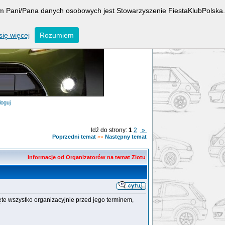
rem Pani/Pana danych osobowych jest Stowarzyszenie FiestaKlubPolska.
ię więcej
Rozumiem
loguj
Idź do strony:
1
2
»
Poprzedni temat
Następny temat
«»
Informacje od Organizatorów na temat Zlotu
ęte wszystko organizacyjnie przed jego terminem,