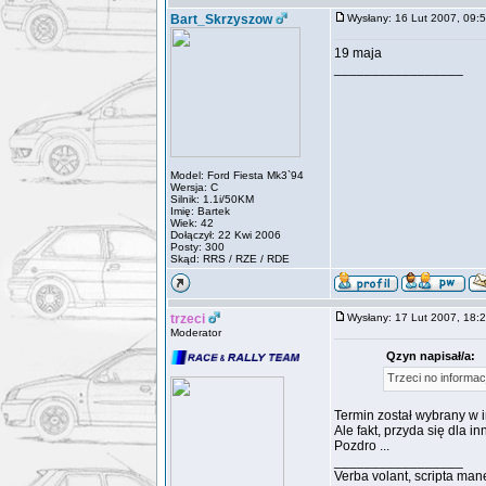
Bart_Skrzyszow
Wysłany: 16 Lut 2007, 09
19 maja
_________________
Model: Ford Fiesta Mk3`94
Wersja: C
Silnik: 1.1i/50KM
Imię: Bartek
Wiek: 42
Dołączył: 22 Kwi 2006
Posty: 300
Skąd: RRS / RZE / RDE
trzeci
Wysłany: 17 Lut 2007, 18
Moderator
Qzyn napisał/a:
Trzeci no informac
Termin został wybrany w i
Ale fakt, przyda się dla 
Pozdro ...
_________________
Verba volant, scripta man