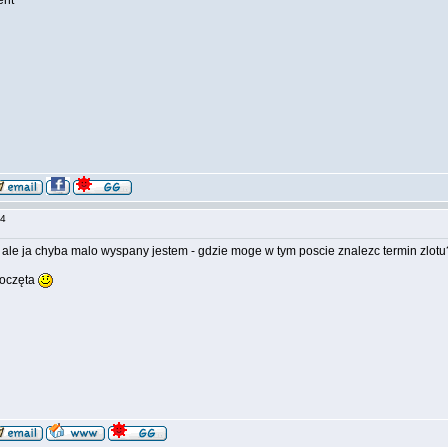
ent
:34
o, ale ja chyba malo wyspany jestem - gdzie moge w tym poscie znalezc termin zlo
poczęta