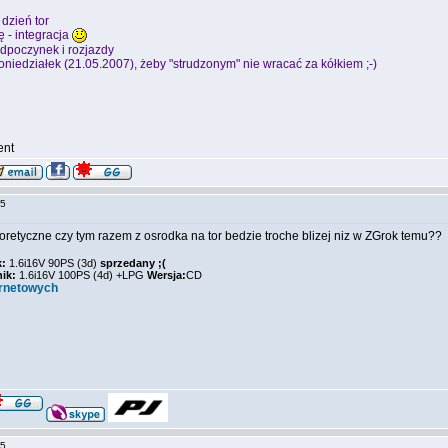
 dzień tor
ę - integracja
odpoczynek i rozjazdy
oniedziałek (21.05.2007), żeby "strudzonym" nie wracać za kółkiem ;-)
ent
:05
oretyczne czy tym razem z osrodka na tor bedzie troche blizej niz w ZGrok temu??
k:
1.6i16V 90PS (3d)
sprzedany ;(
nik:
1.6i16V 100PS (4d) +LPG
Wersja:
CD
ernetowych
:35