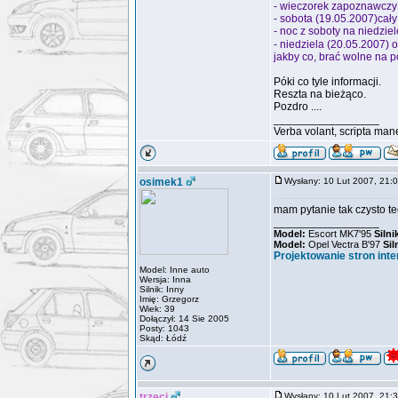
- wieczorek zapoznawczy
- sobota (19.05.2007)cały
- noc z soboty na niedziel
- niedziela (20.05.2007) 
jakby co, brać wolne na p
Póki co tyle informacji.
Reszta na bieżąco.
Pozdro ....
_________________
Verba volant, scripta man
osimek1
Wysłany: 10 Lut 2007, 21
mam pytanie tak czysto te
_________________
Model:
Escort MK7'95
Silni
Model:
Opel Vectra B'97
Sil
Projektowanie stron int
Model: Inne auto
Wersja: Inna
Silnik: Inny
Imię: Grzegorz
Wiek: 39
Dołączył: 14 Sie 2005
Posty: 1043
Skąd: Łódź
trzeci
Wysłany: 10 Lut 2007, 21