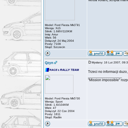
Verba volant, scripta man
Model: Ford Fiesta Mk3`91
Wersja: Xr2i
Silnik: 1.6i8V/110KM
Imię: Artur
Wiek: 56
Dołączył: 24 Maj 2004
Posty: 7108
Skąd: Szczecin
Qzyn
Wysłany: 16 Lut 2007, 09
Trzeci no informacji duz
_________________
"Mission impossible" roz
Model: Ford Fiesta Mk5`00
Wersja: Sport
Silnik: 1.6i/104KM
Wiek: 47
Dołączył: 22 Cze 2004
Posty: 1811
Skąd: Radlin