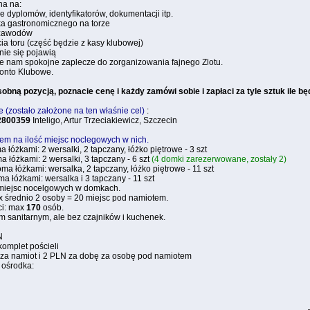
na na:
 dyplomów, identyfikatorów, dokumentacji itp.
ka gastronomicznego na torze
 zawodów
a toru (część będzie z kasy klubowej)
wnie się pojawią
je nam spokojne zaplecze do zorganizowania fajnego Zlotu.
konto Klubowe.
obną pozycją, poznacie cenę i każdy zamówi sobie i zapłaci za tyle sztuk ile będ
 (zostało założone na ten właśnie cel)
:
2800359
Inteligo, Artur Trzeciakiewicz, Szczecin
em na ilość miejsc noclegowych w nich.
 łóżkami: 2 wersalki, 2 tapczany, łóżko piętrowe - 3 szt
 łóżkami: 2 wersalki, 3 tapczany - 6 szt
(4 domki zarezerwowane, zostały 2)
ma łóżkami: wersalka, 2 tapczany, łóżko piętrowe - 11 szt
a łóżkami: wersalka i 3 tapczany - 11 szt
miejsc nocelgowych w domkach.
x średnio 2 osoby = 20 miejsc pod namiotem.
ci: max
170
osób.
 sanitarnym, ale bez czajników i kuchenek.
N
komplet pościeli
 za namiot i 2 PLN za dobę za osobę pod namiotem
 ośrodka: