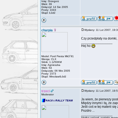
Imię: Grzegorz
Wiek: 39
Dołączył: 14 Sie 2005
Posty: 1043
Skąd: Łódź
charpia
Wysłany: 11 Lut 2007, 19
Czy przedpłaty na domki, 
_________________
Hej ho
Model: Ford Fiesta Mk3`91
Wersja: CLX
Silnik: 1.1i/50KM
Imię: Agnieszka
Wiek: 54
Dołączyła: 06 Wrz 2005
Posty: 1573
Skąd: Wrocław/Łódź
trzeci
Wysłany: 11 Lut 2007, 19
Moderator
Ja wiem, że pierwszy post 
Między innymi i tą, że z
Jeśli coś w tej materii si
Pozdro ...
_________________