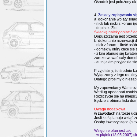
Ośrodek jest położony ok
4.
Zasady zapisywania się
a. dokonanie wpłaty skła
- nick lub nicki z Forum (je
- dopisek: Zlot
Składkę należy opłacić d
Dopuszczalna jest przedp
b. dokonanie rezerwacji 
- nick z forum + ilość os
- domek w który chce sie s
- z kim planuje się kwat
zarezerwować cały domek
- auto jakim przyjedzie si
Przyjeliśmy, że średnio 
Wyłączamy z tego rodziny:
Dlatego prosimy o niezab
My zapewniamy Wam rezer
Według upodobań osobistyc
Rozliczycie się na miejsc
Będzie zrobiona lista dom
Uwaga dodatkowa:
w zawodach na torze udzi
Jeśli ktoś planuje wziąć 
Osoby towarzyszące (niez
Wstępnie plan jest taki:
- w piątek (18.05.2007) s