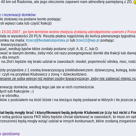
. 40 km od Radomia, ale jego otoczenie zapewni nam atmosferę pamiętaną z ZG.
 i rezerwacji domków:
dki zlotowej na podane konto podając:
sli wpłaci cała lub część frakcji)
o 15.03.2007 , po tym terminie wolne miejsca zostaną udostępnione userom z For
łata w wysokości 20 PLN. Reszta płatna najpóżniej do końca pierwszego tygodnia k
domku na maila:
trzeci@fiestaklubpolska.pl
lub
trzeci2@wp.pl
podając:
ób towarzyszących.
pać, według typów które zostały podane czyli: A, B, C, lub D.
erować w danym domku, żeby móc od razu posegregować domki dla frakcji lub dane
 dla innych.
e na Zlot i będzie się brało udział w zawodach: model, pojemność silnika, moc, rodz
każdy przyjedzie z 1 osobą towarzyszącą (nieklubowiczem: dziewczyną, kolegą, kol
 czyli na przykład Klubowicz z żoną + dziecko/dzieci.
ieranie ze sobą więcej niż jednej osoby towarzyszącej, żeby nie zabierać miejsc
wację domków, według tego jak sie w nich rozmieścicie.
h lub frakcyjnie ;-)
u w ośrodku.
ków z podziałem na ilość łóżek i na bieżąco będę podawał w których i ile jeszcze j
ał będą mogły brać i klasyfikowani będą jedynie Klubowicze (czy też nicki z F
ze sobą gościa spoza FKP, który będzie chciał startować w zawodach, to musi on opł
rzeszone) będą mogły wziąć udział w innych konkursach, które zostaną zorganiz
ie zjeżdżamy