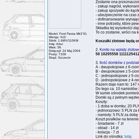
Zostanie ona przeznaczo
- zakup nagród, wykonanie
- zakup spożywki do kąci
- ubezpieczenie na czas
- dofinansowanie wynajęci
- inne potrzeby, które pe
Składka tej wysokości da
To co zostanie, wróci na 
Model: Ford Fiesta Mk3`91
Wersja: Xr2i
Silnik: 1.6i8V/110KM
Koszulki zlotowe będą os
Imię: Artur
Wiek: 56
2.
Konto na wpłaty zlotowe
Dołączył: 24 Maj 2004
50 10205558 111112541
Posty: 7108
Skąd: Szczecin
3.
Ilość domków z podział
A - dwupokojowe z 6-cioma
B - dwupokojowe z 5-cioma
C - jednopokojowe z 5-cio
D - jednopokojowe z 4-rem
Razem daje nam to: 147 
Do tego ca. 10 namiotów 
W sumie ośrodek pomieś
Domki są z pełnym węzłem
Koszty:
- 1 doba w domku: 20 PL
- jednorazowo: 5 PLN za 
- namioty: 5 PLN za dobę
Koszt posiłków na terenie
- śniadanie - 7 zł
- obiad - 14 zł
- kolacja - 7 zł
Link do ośrodka:
tutaj