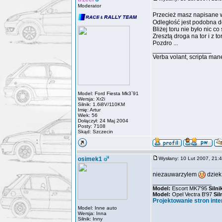
Moderator
Przecież masz napisane 
Odległość jest podobna do
Bliżej toru nie było nic c
Zresztą droga na tor i z tor
Pozdro ...
_________________
Verba volant, scripta man
Model: Ford Fiesta Mk3`91
Wersja: Xr2i
Silnik: 1.6i8V/110KM
Imię: Artur
Wiek: 56
Dołączył: 24 Maj 2004
Posty: 7108
Skąd: Szczecin
osimek1
Wysłany: 10 Lut 2007, 21
niezauwarzylem
dziek
_________________
Model:
Escort MK7'95
Silni
Model:
Opel Vectra B'97
Sil
Projektowanie stron int
Model: Inne auto
Wersja: Inna
Silnik: Inny