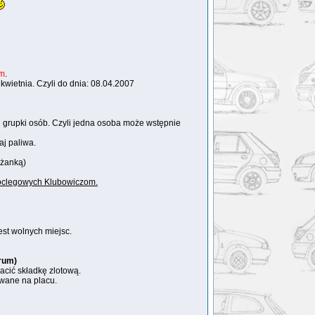
um
.
wietnia. Czyli do dnia: 08.04.2007
j grupki osób. Czyli jedna osoba może wstępnie
aj paliwa.
eżanką)
 noclegowych Klubowiczom.
est wolnych miejsc.
orum)
acić składkę zlotową.
owane na placu.