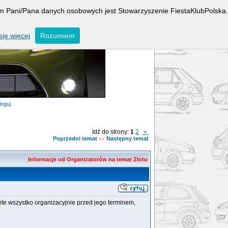
rem Pani/Pana danych osobowych jest Stowarzyszenie FiestaKlubPolska.
ię więcej
Rozumiem
loguj
Idź do strony:
1
2
»
Poprzedni temat
Następny temat
«»
Informacje od Organizatorów na temat Zlotu
ęte wszystko organizacyjnie przed jego terminem,