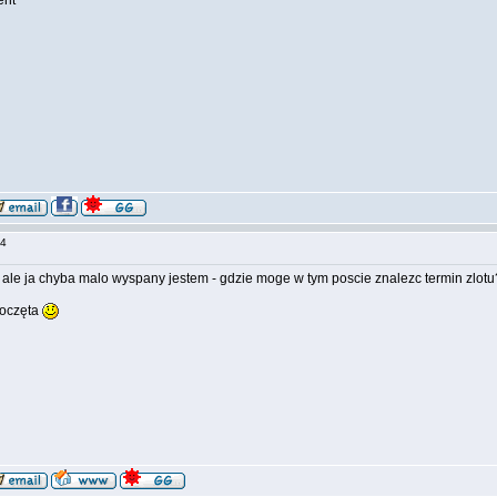
ent
:34
o, ale ja chyba malo wyspany jestem - gdzie moge w tym poscie znalezc termin zlo
poczęta