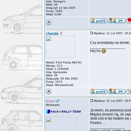
Imię: Grzegorz
Wiek: 39
Dołączył: 14 Sie 2005
Posty: 1043
Skąd: Łódź
charpia
Wysłany: 11 Lut 2007, 19
Czy przedpłaty na domki, 
_________________
Hej ho
Model: Ford Fiesta Mk3`91
Wersja: CLX
Silnik: 1.1i/50KM
Imię: Agnieszka
Wiek: 54
Dołączyła: 06 Wrz 2005
Posty: 1573
Skąd: Wrocław/Łódź
trzeci
Wysłany: 11 Lut 2007, 19
Moderator
Ja wiem, że pierwszy post 
Między innymi i tą, że z
Jeśli coś w tej materii si
Pozdro ...
_________________