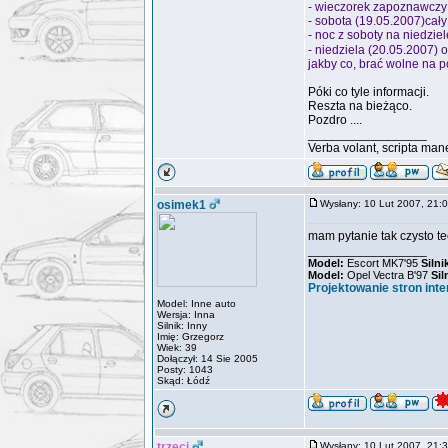
- wieczorek zapoznawczy
- sobota (19.05.2007)cały
- noc z soboty na niedziel
- niedziela (20.05.2007) 
jakby co, brać wolne na p
Póki co tyle informacji.
Reszta na bieżąco.
Pozdro ....
_________________
Verba volant, scripta man
osimek1
Wysłany: 10 Lut 2007, 21
mam pytanie tak czysto te
_________________
Model:
Escort MK7'95
Silni
Model:
Opel Vectra B'97
Sil
Projektowanie stron int
Model: Inne auto
Wersja: Inna
Silnik: Inny
Imię: Grzegorz
Wiek: 39
Dołączył: 14 Sie 2005
Posty: 1043
Skąd: Łódź
trzeci
Wysłany: 10 Lut 2007, 21