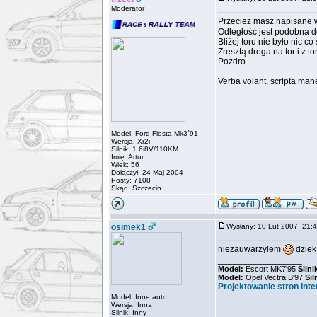
Moderator
Przecież masz napisane 
Odległość jest podobna do
Bliżej toru nie było nic c
Zresztą droga na tor i z tor
Pozdro ...
_________________
Verba volant, scripta man
Model: Ford Fiesta Mk3`91
Wersja: Xr2i
Silnik: 1.6i8V/110KM
Imię: Artur
Wiek: 56
Dołączył: 24 Maj 2004
Posty: 7108
Skąd: Szczecin
osimek1
Wysłany: 10 Lut 2007, 21
niezauwarzylem
dziek
_________________
Model:
Escort MK7'95
Silni
Model:
Opel Vectra B'97
Sil
Projektowanie stron int
Model: Inne auto
Wersja: Inna
Silnik: Inny