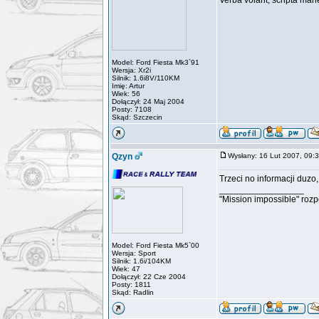
Verba volant, scripta man
Model: Ford Fiesta Mk3`91
Wersja: Xr2i
Silnik: 1.6i8V/110KM
Imię: Artur
Wiek: 56
Dołączył: 24 Maj 2004
Posty: 7108
Skąd: Szczecin
Qzyn
Wysłany: 16 Lut 2007, 09
Trzeci no informacji duz
_________________
"Mission impossible" roz
Model: Ford Fiesta Mk5`00
Wersja: Sport
Silnik: 1.6i/104KM
Wiek: 47
Dołączył: 22 Cze 2004
Posty: 1811
Skąd: Radlin