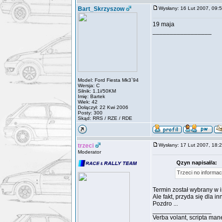
Bart_Skrzyszow
Wysłany: 16 Lut 2007, 09
19 maja
_________________
Model: Ford Fiesta Mk3`94
Wersja: C
Silnik: 1.1i/50KM
Imię: Bartek
Wiek: 42
Dołączył: 22 Kwi 2006
Posty: 300
Skąd: RRS / RZE / RDE
trzeci
Wysłany: 17 Lut 2007, 18
Moderator
Qzyn napisał/a:
Trzeci no informac
Termin został wybrany w i
Ale fakt, przyda się dla 
Pozdro ...
_________________
Verba volant, scripta man