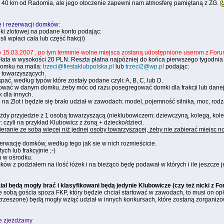
. 40 km od Radomia, ale jego otoczenie zapewni nam atmosferę pamiętaną z ZG.
 i rezerwacji domków:
dki zlotowej na podane konto podając:
sli wpłaci cała lub część frakcji)
o 15.03.2007 , po tym terminie wolne miejsca zostaną udostępnione userom z For
łata w wysokości 20 PLN. Reszta płatna najpóżniej do końca pierwszego tygodnia k
domku na maila:
trzeci@fiestaklubpolska.pl
lub
trzeci2@wp.pl
podając:
ób towarzyszących.
pać, według typów które zostały podane czyli: A, B, C, lub D.
erować w danym domku, żeby móc od razu posegregować domki dla frakcji lub dane
 dla innych.
e na Zlot i będzie się brało udział w zawodach: model, pojemność silnika, moc, rodz
każdy przyjedzie z 1 osobą towarzyszącą (nieklubowiczem: dziewczyną, kolegą, kol
 czyli na przykład Klubowicz z żoną + dziecko/dzieci.
ieranie ze sobą więcej niż jednej osoby towarzyszącej, żeby nie zabierać miejsc
wację domków, według tego jak sie w nich rozmieścicie.
h lub frakcyjnie ;-)
u w ośrodku.
ków z podziałem na ilość łóżek i na bieżąco będę podawał w których i ile jeszcze j
ał będą mogły brać i klasyfikowani będą jedynie Klubowicze (czy też nicki z F
ze sobą gościa spoza FKP, który będzie chciał startować w zawodach, to musi on opł
rzeszone) będą mogły wziąć udział w innych konkursach, które zostaną zorganiz
ie zjeżdżamy