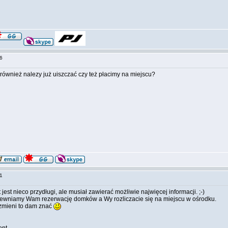
:36
również nalezy już uiszczać czy też płacimy na miejscu?
:51
jest nieco przydługi, ale musiał zawierać możliwie najwięcej informacji. ;-)
apewniamy Wam rezerwację domków a Wy rozliczacie się na miejscu w ośrodku.
ę zmieni to dam znać