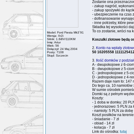
Zostanie ona przeznaczo
- zakup nagród, wykonanie
- zakup spożywki do kąci
- ubezpieczenie na czas
- dofinansowanie wynajęci
- inne potrzeby, które pe
Składka tej wysokości da
To co zostanie, wróci na 
Model: Ford Fiesta Mk3`91
Wersja: Xr2i
Silnik: 1.6i8V/110KM
Koszulki zlotowe będą os
Imię: Artur
Wiek: 56
2.
Konto na wpłaty zlotowe
Dołączył: 24 Maj 2004
50 10205558 111112541
Posty: 7108
Skąd: Szczecin
3.
Ilość domków z podział
A - dwupokojowe z 6-cioma
B - dwupokojowe z 5-cioma
C - jednopokojowe z 5-cio
D - jednopokojowe z 4-rem
Razem daje nam to: 147 
Do tego ca. 10 namiotów 
W sumie ośrodek pomieś
Domki są z pełnym węzłem
Koszty:
- 1 doba w domku: 20 PL
- jednorazowo: 5 PLN za 
- namioty: 5 PLN za dobę
Koszt posiłków na terenie
- śniadanie - 7 zł
- obiad - 14 zł
- kolacja - 7 zł
Link do ośrodka:
tutaj