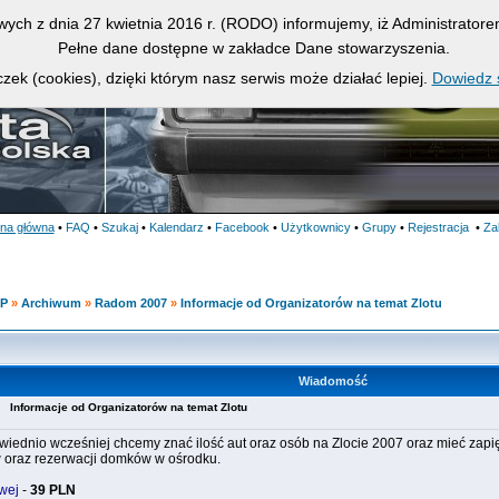
owych z dnia 27 kwietnia 2016 r. (RODO) informujemy, iż Administrato
Pełne dane dostępne w zakładce Dane stowarzyszenia.
zek (cookies), dzięki którym nasz serwis może działać lepiej.
Dowiedz s
ona główna
•
FAQ
•
Szukaj
•
Kalendarz
•
Facebook
•
Użytkownicy
•
Grupy
•
Rejestracja
•
Za
KP
»
Archiwum
»
Radom 2007
»
Informacje od Organizatorów na temat Zlotu
Wiadomość
15
Informacje od Organizatorów na temat Zlotu
wiednio wcześniej chcemy znać ilość aut oraz osób na Zlocie 2007 oraz mieć zapi
 oraz rezerwacji domków w ośrodku.
wej
-
39 PLN