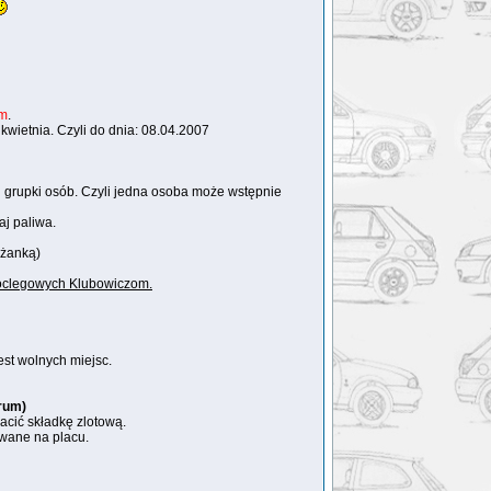
um
.
wietnia. Czyli do dnia: 08.04.2007
j grupki osób. Czyli jedna osoba może wstępnie
aj paliwa.
eżanką)
 noclegowych Klubowiczom.
est wolnych miejsc.
orum)
acić składkę zlotową.
owane na placu.