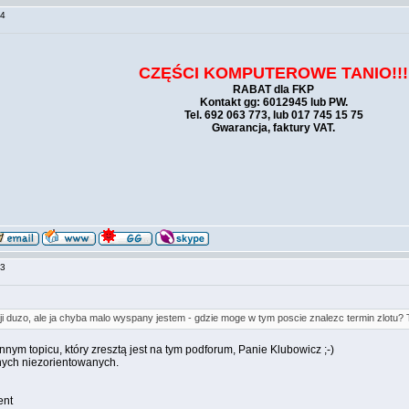
:54
CZĘŚCI KOMPUTEROWE TANIO!!!
RABAT dla FKP
Kontakt gg: 6012945 lub PW.
Tel. 692 063 773, lub 017 745 15 75
Gwarancja, faktury VAT.
:23
ji duzo, ale ja chyba malo wyspany jestem - gdzie moge w tym poscie znalezc termin zlotu
nnym topicu, który zresztą jest na tym podforum, Panie Klubowicz ;-)
innych niezorientowanych.
ent