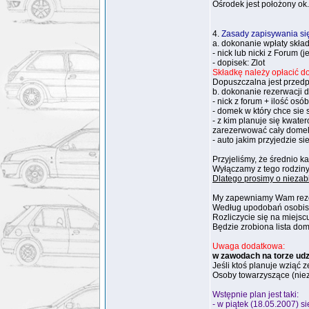
Ośrodek jest położony ok
4.
Zasady zapisywania się
a. dokonanie wpłaty skła
- nick lub nicki z Forum (je
- dopisek: Zlot
Składkę należy opłacić d
Dopuszczalna jest przedp
b. dokonanie rezerwacji 
- nick z forum + ilość os
- domek w który chce sie s
- z kim planuje się kwat
zarezerwować cały domek
- auto jakim przyjedzie si
Przyjeliśmy, że średnio 
Wyłączamy z tego rodziny:
Dlatego prosimy o niezab
My zapewniamy Wam rezer
Według upodobań osobistyc
Rozliczycie się na miejsc
Będzie zrobiona lista dom
Uwaga dodatkowa:
w zawodach na torze udzi
Jeśli ktoś planuje wziąć 
Osoby towarzyszące (niez
Wstępnie plan jest taki:
- w piątek (18.05.2007) s