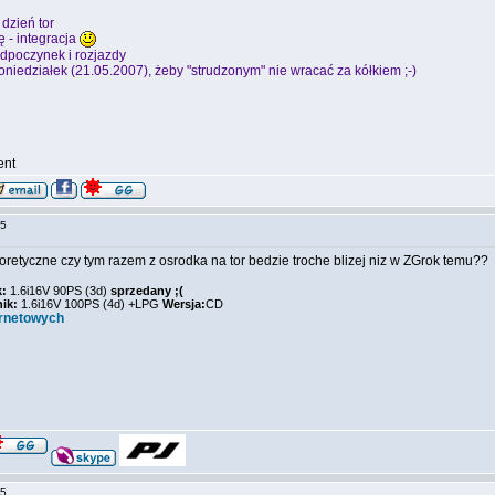
 dzień tor
ę - integracja
odpoczynek i rozjazdy
oniedziałek (21.05.2007), żeby "strudzonym" nie wracać za kółkiem ;-)
ent
:05
oretyczne czy tym razem z osrodka na tor bedzie troche blizej niz w ZGrok temu??
k:
1.6i16V 90PS (3d)
sprzedany ;(
nik:
1.6i16V 100PS (4d) +LPG
Wersja:
CD
ernetowych
:35