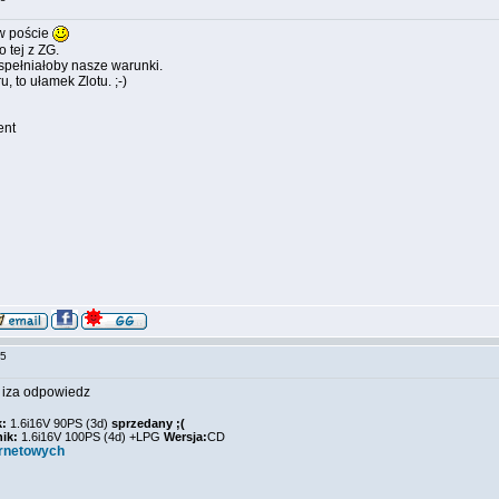
w poście
 tej z ZG.
o spełniałoby nasze warunki.
u, to ułamek Zlotu. ;-)
ent
:45
 iza odpowiedz
k:
1.6i16V 90PS (3d)
sprzedany ;(
nik:
1.6i16V 100PS (4d) +LPG
Wersja:
CD
ernetowych