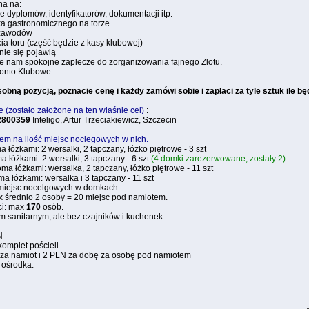
na na:
 dyplomów, identyfikatorów, dokumentacji itp.
ka gastronomicznego na torze
 zawodów
a toru (część będzie z kasy klubowej)
wnie się pojawią
je nam spokojne zaplecze do zorganizowania fajnego Zlotu.
konto Klubowe.
obną pozycją, poznacie cenę i każdy zamówi sobie i zapłaci za tyle sztuk ile będ
 (zostało założone na ten właśnie cel)
:
2800359
Inteligo, Artur Trzeciakiewicz, Szczecin
em na ilość miejsc noclegowych w nich.
 łóżkami: 2 wersalki, 2 tapczany, łóżko piętrowe - 3 szt
 łóżkami: 2 wersalki, 3 tapczany - 6 szt
(4 domki zarezerwowane, zostały 2)
ma łóżkami: wersalka, 2 tapczany, łóżko piętrowe - 11 szt
a łóżkami: wersalka i 3 tapczany - 11 szt
miejsc nocelgowych w domkach.
x średnio 2 osoby = 20 miejsc pod namiotem.
ci: max
170
osób.
 sanitarnym, ale bez czajników i kuchenek.
N
komplet pościeli
 za namiot i 2 PLN za dobę za osobę pod namiotem
 ośrodka: