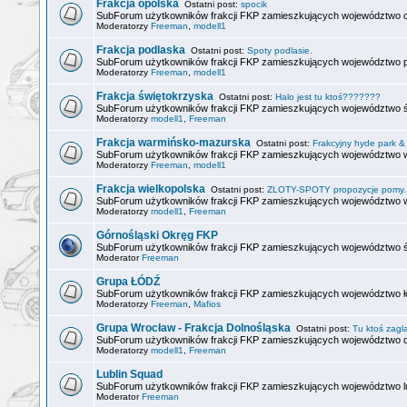
Frakcja opolska
Ostatni post:
spocik
SubForum użytkowników frakcji FKP zamieszkujących województwo o
Moderatorzy
Freeman
,
modell1
Frakcja podlaska
Ostatni post:
Spoty podlasie.
SubForum użytkowników frakcji FKP zamieszkujących województwo p
Moderatorzy
Freeman
,
modell1
Frakcja świętokrzyska
Ostatni post:
Halo jest tu ktoś???????
SubForum użytkowników frakcji FKP zamieszkujących województwo ś
Moderatorzy
modell1
,
Freeman
Frakcja warmińsko-mazurska
Ostatni post:
Frakcyjny hyde park & 
SubForum użytkowników frakcji FKP zamieszkujących województwo 
Moderatorzy
Freeman
,
modell1
Frakcja wielkopolska
Ostatni post:
ZLOTY-SPOTY propozycje pomy..
SubForum użytkowników frakcji FKP zamieszkujących województwo wi
Moderatorzy
modell1
,
Freeman
Górnośląski Okręg FKP
SubForum użytkowników frakcji FKP zamieszkujących województwo ś
Moderator
Freeman
Grupa ŁÓDŹ
SubForum użytkowników frakcji FKP zamieszkujących województwo ł
Moderatorzy
Freeman
,
Mafios
Grupa Wrocław - Frakcja Dolnośląska
Ostatni post:
Tu ktoś zagl
SubForum użytkowników frakcji FKP zamieszkujących województwo d
Moderatorzy
modell1
,
Freeman
Lublin Squad
SubForum użytkowników frakcji FKP zamieszkujących województwo lu
Moderator
Freeman