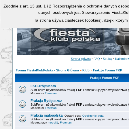
Zgodnie z art. 13 ust. 1 i 2 Rozporządzenia o ochronie danych osob
danych osobowych jest Stowarzyszenie FiestaKlu
Ta strona używa ciasteczek (cookies), dzięki którym
Strona główna
•
FAQ
•
Szukaj
•
Kalendar
Forum FiestaKlubPolska - Strona Główna
»
Klub
»
Frakcje Forum FKP
Frakcje Forum FKP
FKP-Trójmiasto
SubForum użytkowników frakcji FKP zamieszkujących województwo 
Moderator
Freeman
Frakcja Bydgoszcz
SubForum użytkowników frakcji FKP zamieszkujących województwo 
Moderator
Freeman
Frakcja małopolska
Ostatni post:
Obejrzenie auta
SubForum użytkowników frakcji FKP zamieszkujących województwo m
Moderatorzy
modell1
,
Freeman