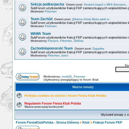
Sekcja podkarpacka
Ostatni post:
Szukam kogoś z MK6 (benzyna...
SubForum użytkowników frakcji FKP zamieszkujących województwo p
Moderator
Freeman
Team Zachód
Ostatni post:
[Zielona Góra] Może jakiś m...
SubForum użytkowników frakcji FKP zamieszkujących województwo l
Moderator
Freeman
WAWA Team
SubForum użytkowników frakcji FKP zamieszkujących województwo 
Moderatorzy
Parzych
,
Freeman
,
DziDzia
Zachodniopomorski Team
Ostatni post:
Zagadka
SubForum użytkowników frakcji FKP zamieszkujących województwo 
Moderatorzy
Freeman
,
trzeci
Sz
Moderatorzy:
modell1
,
Freeman
Użytkownicy przeglądający to forum: Brak
Ważne tematy
Polityka cookies na stronie i forum Fiesta Klub Polska
Regulamin Forum Fiesta Klub Polska
Ważne-przeczytaj koniecznie!
Wyświetl tematy z o
Forum FiestaKlubPolska - Strona Główna
»
Klub
»
Frakcje Forum FKP