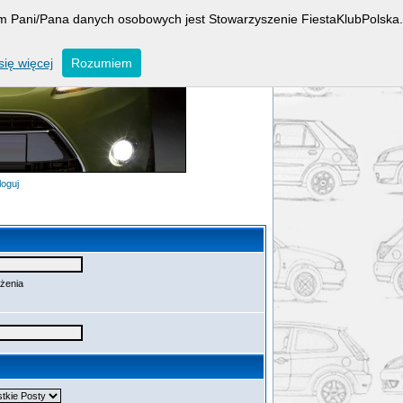
rem Pani/Pana danych osobowych jest Stowarzyszenie FiestaKlubPolska.
ię więcej
Rozumiem
loguj
ażenia