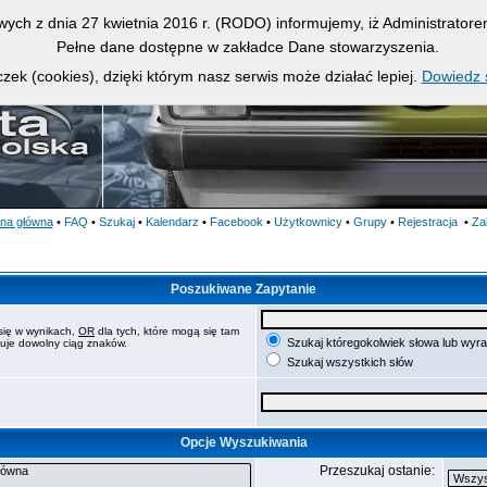
owych z dnia 27 kwietnia 2016 r. (RODO) informujemy, iż Administrato
Pełne dane dostępne w zakładce Dane stowarzyszenia.
zek (cookies), dzięki którym nasz serwis może działać lepiej.
Dowiedz s
ona główna
•
FAQ
•
Szukaj
•
Kalendarz
•
Facebook
•
Użytkownicy
•
Grupy
•
Rejestracja
•
Za
Poszukiwane Zapytanie
się w wynikach,
OR
dla tych, które mogą się tam
Szukaj któregokolwiek słowa lub wyr
puje dowolny ciąg znaków.
Szukaj wszystkich słów
Opcje Wyszukiwania
Przeszukaj ostanie: