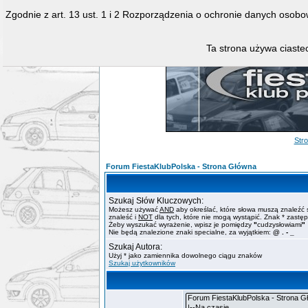
Zgodnie z art. 13 ust. 1 i 2 Rozporządzenia o ochronie danych osob
Ta strona używa ciastec
Str
Forum FiestaKlubPolska - Strona Główna
Szukaj Słów Kluczowych:
Możesz używać
AND
aby określać, które słowa muszą znaleźć 
znaleść i
NOT
dla tych, które nie mogą wystąpić. Znak * zastę
Żeby wyszukać wyrażenie, wpisz je pomiędzy
"
cudzysłowiami
"
Nie będą znalezione znaki specialne, za wyjątkiem:
@ . - _
Szukaj Autora:
Użyj * jako zamiennika dowolnego ciągu znaków
Szukaj użytkowników