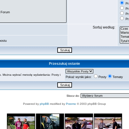
Prz
Pr
Pr
Pr
Sortuj według:
postu
Przeszukaj ostanie
. Można wybrać metodę wyświetlania: Posty i
Pokaż wyniki jako:
Posty
Tematy
Skocz do:
Powered by
phpBB
modified by
Przemo
© 2003 phpBB Group