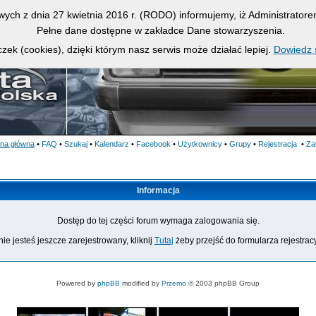
owych z dnia 27 kwietnia 2016 r. (RODO) informujemy, iż Administrato
Pełne dane dostępne w zakładce Dane stowarzyszenia.
zek (cookies), dzięki którym nasz serwis może działać lepiej.
Dowiedz s
ona główna
•
FAQ
•
Szukaj
•
Kalendarz
•
Facebook
•
Użytkownicy
•
Grupy
•
Rejestracja
•
Za
Informacja
Dostęp do tej części forum wymaga zalogowania się.
nie jesteś jeszcze zarejestrowany, kliknij
Tutaj
żeby przejść do formularza rejestrac
Powered by
phpBB
modified by
Przemo
© 2003 phpBB Group