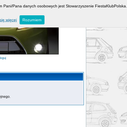
rem Pani/Pana danych osobowych jest Stowarzyszenie FiestaKlubPolska.
ię więcej
Rozumiem
loguj
yjnego.