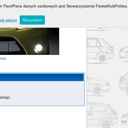
rem Pani/Pana danych osobowych jest Stowarzyszenie FiestaKlubPolska.
ię więcej
Rozumiem
loguj
yjnego.