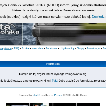
owych z dnia 27 kwietnia 2016 r. (RODO) informujemy, iż Administrato
Pełne dane dostępne w zakładce Dane stowarzyszenia.
zek (cookies), dzięki którym nasz serwis może działać lepiej.
Dowiedz s
ona główna
•
FAQ
•
Szukaj
•
Kalendarz
•
Facebook
•
Użytkownicy
•
Grupy
•
Rejestracja
•
Za
Informacja
Dostęp do tej części forum wymaga zalogowania się.
nie jesteś jeszcze zarejestrowany, kliknij
Tutaj
żeby przejść do formularza rejestrac
Powered by
phpBB
modified by
Przemo
© 2003 phpBB Group