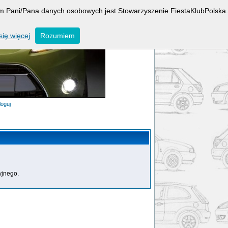
rem Pani/Pana danych osobowych jest Stowarzyszenie FiestaKlubPolska.
ię więcej
Rozumiem
loguj
yjnego.