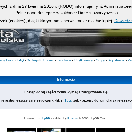
owych z dnia 27 kwietnia 2016 r. (RODO) informujemy, iż Administrato
Pełne dane dostępne w zakładce Dane stowarzyszenia.
zek (cookies), dzięki którym nasz serwis może działać lepiej.
Dowiedz s
ona główna
•
FAQ
•
Szukaj
•
Kalendarz
•
Facebook
•
Użytkownicy
•
Grupy
•
Rejestracja
•
Za
Informacja
Dostęp do tej części forum wymaga zalogowania się.
nie jesteś jeszcze zarejestrowany, kliknij
Tutaj
żeby przejść do formularza rejestrac
Powered by
phpBB
modified by
Przemo
© 2003 phpBB Group