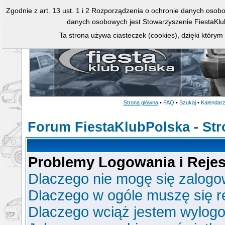
Zgodnie z art. 13 ust. 1 i 2 Rozporządzenia o ochronie danych osob
danych osobowych jest Stowarzyszenie FiestaKlu
Ta strona używa ciasteczek (cookies), dzięki którym
Strona główna
•
FAQ
•
Szukaj
•
Kalendar
Forum FiestaKlubPolska - St
Problemy Logowania i Rejest
Dlaczego nie mogę się zalog
Dlaczego w ogóle muszę się r
Dlaczego wciąż jestem wylo