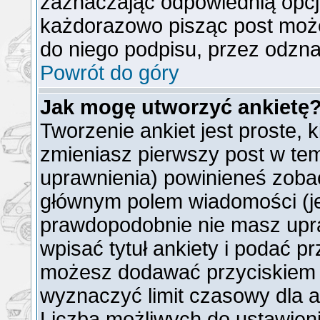
zaznaczając odpowiednią opcj
każdorazowo pisząc post moż
do niego podpisu, przez odzna
Powrót do góry
Jak mogę utworzyć ankietę
Tworzenie ankiet jest proste, 
zmieniasz pierwszy post w tem
uprawnienia) powinieneś zoba
głównym polem wiadomości (jeż
prawdopodobnie nie masz upra
wpisać tytuł ankiety i podać p
możesz dodawać przyciskie
wyznaczyć limit czasowy dla an
Liczba możliwych do ustawienia