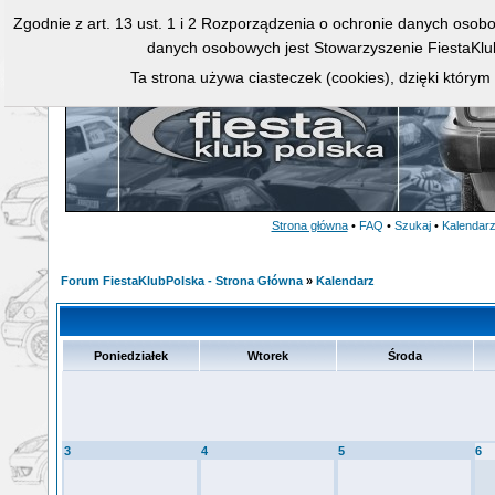
Zgodnie z art. 13 ust. 1 i 2 Rozporządzenia o ochronie danych osob
danych osobowych jest Stowarzyszenie FiestaKlu
Ta strona używa ciasteczek (cookies), dzięki którym
Strona główna
•
FAQ
•
Szukaj
•
Kalendar
Forum FiestaKlubPolska - Strona Główna
»
Kalendarz
Poniedziałek
Wtorek
Środa
3
4
5
6