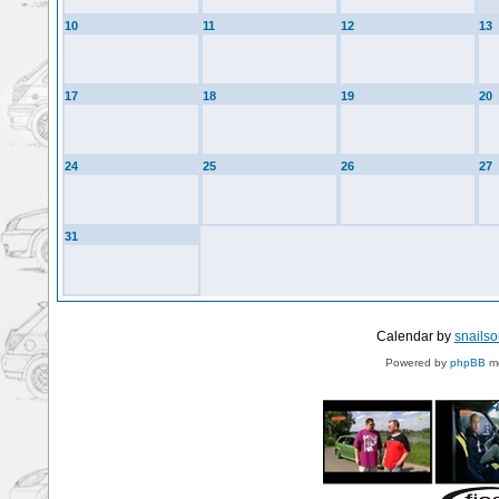
10
11
12
13
17
18
19
20
24
25
26
27
31
Calendar by
snails
Powered by
phpBB
mo