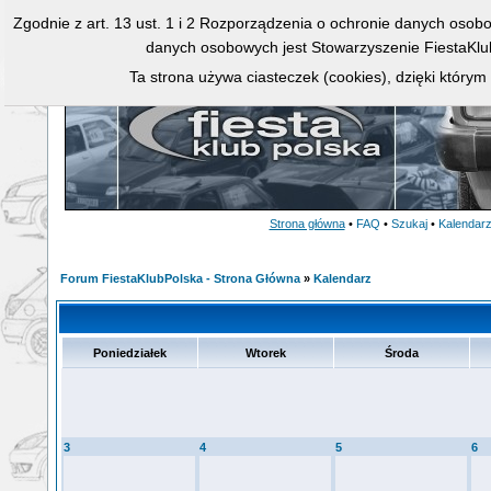
Zgodnie z art. 13 ust. 1 i 2 Rozporządzenia o ochronie danych osob
danych osobowych jest Stowarzyszenie FiestaKlu
Ta strona używa ciasteczek (cookies), dzięki którym
Strona główna
•
FAQ
•
Szukaj
•
Kalendar
Forum FiestaKlubPolska - Strona Główna
»
Kalendarz
Poniedziałek
Wtorek
Środa
3
4
5
6