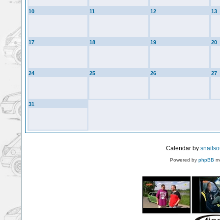
10
11
12
13
17
18
19
20
24
25
26
27
31
Calendar by
snails
Powered by
phpBB
mo